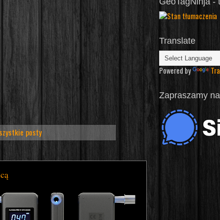
GeoTagNinja - 
Translate
Powered by
Tra
Zapraszamy na 
szystkie posty
icą