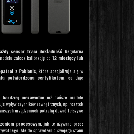
ażdy sensor traci dokładność
. Regularna
modelu zaleca kalibrację co
12 miesięcy lub
opatrol z Pabianic
, która specjalizuje się w
ała potwierdzona certyfikatem
, co daje
i bardziej niezawodne
niż tańsze modele
je wpływ czynników zewnętrznych, np. resztek
tańszych urządzeniach potrafią dawać fałszywe
ądzeniem procesowym
, jak te używane przez
prywatnego. Ale do sprawdzenia swojego stanu