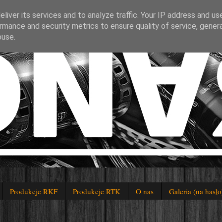
liver its services and to analyze traffic. Your IP address and us
rmance and security metrics to ensure quality of service, gene
buse.
Produkcje RKF
Produkcje RTK
O nas
Galeria (na hasło