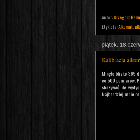
Autor:
Grzegorz Bedn
Etykieta:
Alkomat
,
alk
piątek, 18 cze
Kalibracja alko
Minęło blisko 365 d
co 500 pomiarów. Pe
skazywać ile wydyc
Najbardziej mnie roz