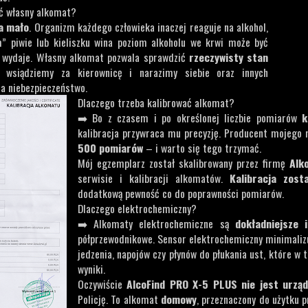
ć własny alkomat?
za mało
. Organizm każdego człowieka inaczej reaguje na alkohol,
” piwie lub kieliszku wina poziom alkoholu we krwi może być
ę wydaje. Własny alkomat pozwala sprawdzić
rzeczywisty stan
 wsiądziemy za kierownicę i narazimy siebie oraz innych
a niebezpieczeństwo.
Dlaczego trzeba kalibrować alkomat?
➡️ Bo z czasem i po określonej liczbie pomiarów
k
kalibracja przywraca mu precyzję. Producent mojego 
500 pomiarów
– i warto się tego trzymać.
Mój egzemplarz został skalibrowany przez firmę
Alk
serwisie i kalibracji alkomatów.
Kalibracja zost
dodatkową pewność co do poprawności pomiarów.
Dlaczego elektrochemiczny?
➡️ Alkomaty elektrochemiczne są
dokładniejsze 
półprzewodnikowe. Sensor elektrochemiczny minimalizu
jedzenia, napojów czy płynów do płukania ust, które w 
wyniki.
Oczywiście
AlcoFind PRO X-5 PLUS nie jest urz
Policję. To alkomat
domowy
, przeznaczony do użytku 