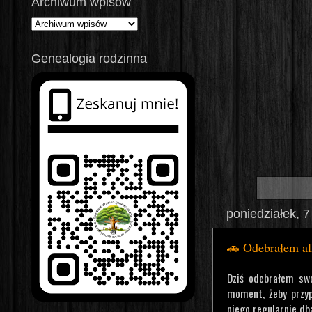
Archiwum wpisów
Genealogia rodzinna
poniedziałek, 7
🚗 Odebrałem alk
Dziś odebrałem s
moment, żeby przyp
niego regularnie db