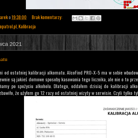
arek
o
19:38:00
Brak komentarzy:
opatrol.pl
,
Kalibracja
rwca 2021
matu
ni od ostatniej kalibracji alkomatu. AlcoFind PRO-X-5 ma w sobie wbudowa
wnie są jakieś domowe sposoby kasowania tego licznika, ale nie o to prz
hamy po spożyciu alkoholu. Dlatego, oddałem dzisiaj do kalibracji alko
bawiło, że użyłem go 12 razy od ostatniej wizyty w serwisie. Czyli tylko t