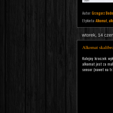
Autor:
Grzegorz Bedn
Etykieta:
Alkomat
,
alk
wtorek, 14 cze
Alkomat skalibr
Kolejny kroczek wy
alkomat jest za mał
sensor (nawet na tr