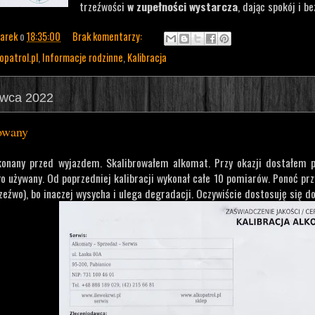
trzeźwości
w zupełności wystarcza
, dając spokój i b
arek
o
18:35:00
Brak komentarzy:
opatrol.pl
,
Informacje rodzinne
,
Kalibracja
rwca 2022
owany
konany przed wyjazdem. Skalibrowałem alkomat. Przy okazji dostałem pr
o używany. Od poprzedniej kalibracji wykonał całe 10 pomiarów. Ponoć pr
zeźwo), bo inaczej wysycha i ulega degradacji. Oczywiście dostosuję się do