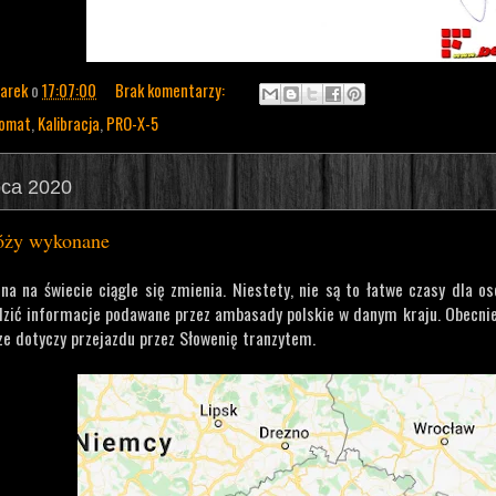
arek
o
17:07:00
Brak komentarzy:
komat
,
Kalibracja
,
PRO-X-5
ipca 2020
róży wykonane
a na świecie ciągle się zmienia. Niestety, nie są to łatwe czasy dla osó
edzić informacje podawane przez ambasady polskie w danym kraju. Obecnie
ze dotyczy przejazdu przez Słowenię tranzytem.