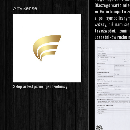
Dlaczego warto mie
ArtySense
➡️ Bo
intuicja to 
a po „symbolicznym
wyższy, niż nam si
trzeźwości
, zanim
uczestników ruchu n
Sklep artystyczno-rękodzielniczy