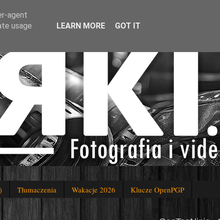
er-agent
rate usage
LEARN MORE
GOT IT
)
Tłumaczenia
Wakacje 2026
Klucze OpenPGP