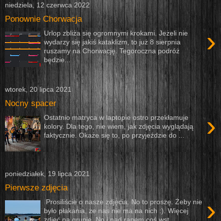
niedziela, 12 czerwca 2022
Ponownie Chorwacja
›
Urlop zbliża się ogromnymi krokami. Jeżeli nie
wydarzy się jakiś kataklizm, to już 8 sierpnia
ruszamy na Chorwację. Tegoroczna podróż
będzie...
wtorek, 20 lipca 2021
Nocny spacer
›
Ostatnio matryca w laptopie ostro przekłamuje
kolory. Dla tego, nie wiem, jak zdjęcia wyglądają
faktycznie. Okaże się to, po przyjeździe do ...
poniedziałek, 19 lipca 2021
Pierwsze zdjęcia
›
Prosiliście o nasze zdjęcia. No to proszę. Żeby nie
było płakania, że nas nie ma na nich :). Więcej
zdjęć na grupie. No i nad ranem coś wst...