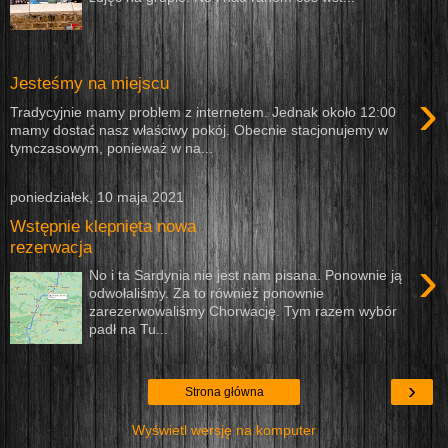
Jesteśmy na miejscu
›
Tradycyjnie mamy problem z internetem. Jednak około 12:00
mamy dostać nasz właściwy pokój. Obecnie stacjonujemy w
tymczasowym, ponieważ w na...
poniedziałek, 10 maja 2021
Wstępnie klepnięta nowa
rezerwacja
›
No i ta Sardynia nie jest nam pisana. Ponownie ją
odwołaliśmy. Za to również ponownie
zarezerwowaliśmy Chorwację. Tym razem wybór
padł na Tu...
›
Strona główna
Wyświetl wersję na komputer