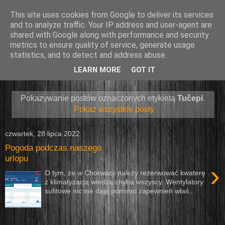
This site uses cookies from Google to deliver its services
and to analyze traffic. Your IP address and user-agent are
shared with Google along with performance and security
metrics to ensure quality of service, generate usage
statistics, and to detect and address abuse.
LEARN MORE
GOT IT
▼
Pokazywanie postów oznaczonych etykietą
Tučepi
.
Pokaż wszystkie posty
czwartek, 28 lipca 2022
Pogoda podczas naszego
urlopu
›
O tym, że w Chorwacji należy rezerwować kwaterę
z klimatyzacją wiedzą chyba wszyscy. Wentylatory
sufitowe nic nie dają pomimo zapewnień właś...