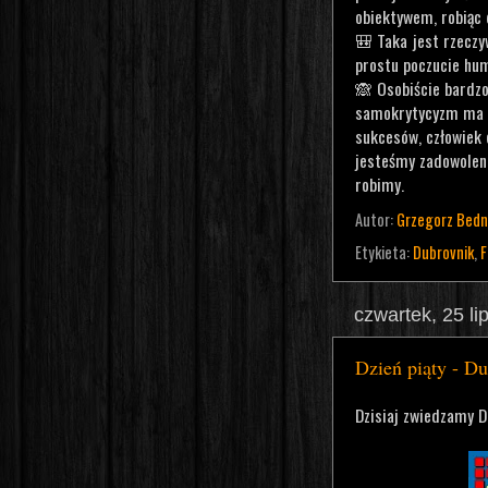
obiektywem, robiąc 
🎒 Taka jest rzeczy
prostu poczucie hu
🙈 Osobiście bardzo
samokrytycyzm ma n
sukcesów, człowiek c
jesteśmy zadowoleni
robimy.
Autor:
Grzegorz Bedn
Etykieta:
Dubrovnik
,
F
czwartek, 25 li
Dzień piąty - D
Dzisiaj zwiedzamy D