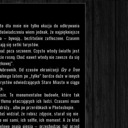
to dla mnie nie tylko okazja do odkrywania
doświadczenia wiem jednak, że najpiękniejsze
 – bywają... bezlitośnie zatłoczone. Czasem
ją się setki turystów.
chać poza sezonem. Często wtedy światło jest
cie rosną. Choć nawet wtedy nie zawsze da się
zkowej”.
ubrownik. Od czasów ekranizacji
Gry o Tron
malnego latem po „tylko” bardzo duże w innych
urystów odwiedzających Stare Miasto w ciągu
o.
ksie. Te monumentalne budowle, które tak
z tłumu otaczających ich ludzi. Czasami mam
róży... albo po przeróbkach w Photoshopie.
ś widział, że robisz zdjęcie, starał się nie
 oni sami, ich selfie, ich moment. A że ktoś
elowo psują ujęcia – przechodząc tuż przed