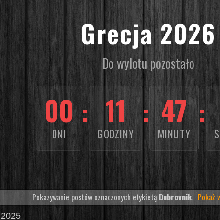
Grecja 2026
Do wylotu pozostało
00
11
47
:
:
:
DNI
GODZINY
MINUTY
S
Pokazywanie postów oznaczonych etykietą
Dubrovnik
.
Pokaż 
a 2025