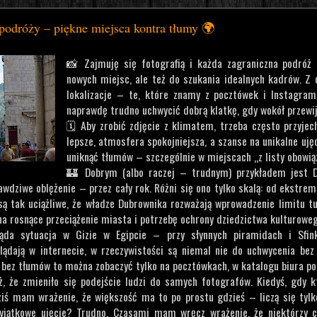
podróży – piękne miejsca kontra tłumy 🌍
📸 Zajmuję się fotografią i każda zagraniczna podróż 
nowych miejsc, ale też do szukania idealnych kadrów. Z 
lokalizacje – te, które znamy z pocztówek i Instagrama
naprawdę trudno uchwycić dobrą klatkę, gdy wokół przewija
🗓️ Aby zrobić zdjęcie z klimatem, trzeba często przyje
lepsze, atmosfera spokojniejsza, a szanse na unikalne uję
uniknąć tłumów – szczególnie w miejscach „z listy obowią
🏰 Dobrym (albo raczej – trudnym) przykładem jest D
wdziwe oblężenie – przez cały rok. Różni się ono tylko skalą: od ekstre
są tak uciążliwe, że władze Dubrownika rozważają wprowadzenie limitu t
na rosnące przeciążenie miasta i potrzebę ochrony dziedzictwa kulturoweg
da sytuacja w Gizie w Egipcie – przy słynnych piramidach i Sfin
lądają w internecie, w rzeczywistości są niemal nie do uchwycenia be
a bez tłumów to można zobaczyć tylko na pocztówkach, w katalogu biura pod
ż, że zmieniło się podejście ludzi do samych fotografów. Kiedyś, gdy kto
iś mam wrażenie, że większość ma to po prostu gdzieś – liczą się tylko
yjątkowe ujęcie? Trudno. Czasami mam wręcz wrażenie, że niektórzy c