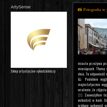
ArtySense
📸 Fotografia w 
miasto przeżywa pra
miesiącach. Tłumy 
Sklep artystyczno-rękodzielniczy
dnia. To odpowiedź 
🕌 Podobnie wyglą
majestatycznie wyg
wrażenie, że zdjęci
🤷‍♂️ Zauważyłem te
wchodzić w kadr. Dz
próbuje uchwycić w