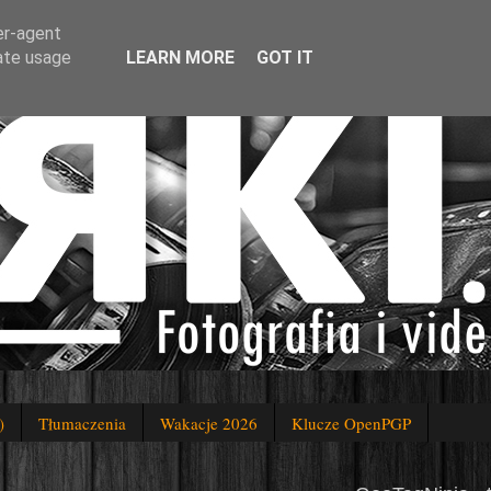
er-agent
rate usage
LEARN MORE
GOT IT
)
Tłumaczenia
Wakacje 2026
Klucze OpenPGP