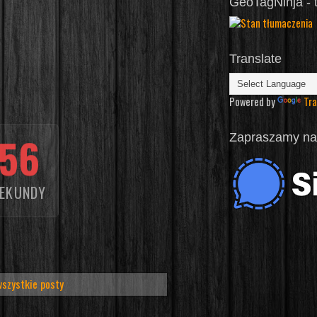
GeoTagNinja - 
Translate
Powered by
Tra
53
Zapraszamy na 
EKUNDY
wszystkie posty