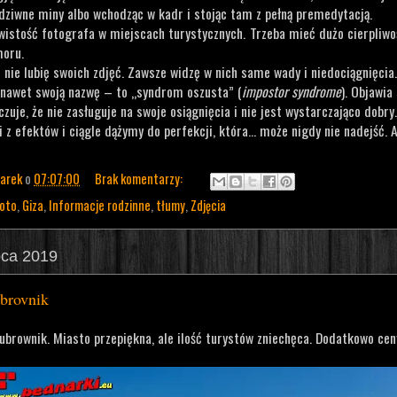
dziwne miny albo wchodząc w kadr i stojąc tam z pełną premedytacją.
wistość fotografa w miejscach turystycznych. Trzeba mieć dużo cierpliwo
moru.
 nie lubię swoich zdjęć. Zawsze widzę w nich same wady i niedociągnięcia
awet swoją nazwę – to „syndrom oszusta” (
impostor syndrome
). Objawia
zuje, że nie zasługuje na swoje osiągnięcia i nie jest wystarczająco dobry.
 z efektów i ciągle dążymy do perfekcji, która… może nigdy nie nadejść. A
arek
o
07:07:00
Brak komentarzy:
oto
,
Giza
,
Informacje rodzinne
,
tłumy
,
Zdjęcia
pca 2019
ubrovnik
ubrownik. Miasto przepiękna, ale ilość turystów zniechęca. Dodatkowo ce