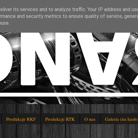
liver its services and to analyze traffic. Your IP address and us
rmance and security metrics to ensure quality of service, gene
buse.
Produkcje RKF
Produkcje RTK
O nas
Galeria (na hasło