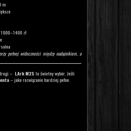
00 m
iększe
 1 000–1 400 zł
ie
rsalna
rzy pełnej widoczności między nadajnikiem, a
iedrogi –
LArk M2S
to świetny wybór.
Jeśli
centa
– jako rozwiązanie bardziej pełne.