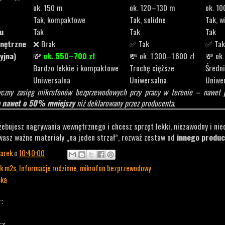
ok. 150 m
ok. 120–130 m
ok. 1
Tak, kompaktowe
Tak, solidne
Tak, w
nu
Tak
Tak
Tak
wnętrzne
❌ Brak
✅ Tak
✅ Tak
yjna)
💸
ok. 550–700 zł
💸 ok. 1 300–1 600 zł
💸 ok.
r
Bardzo lekkie i kompaktowe
Trochę cięższe
Średn
ść
Uniwersalna
Uniwersalna
Uniwe
yczny zasięg mikrofonów bezprzewodowych przy pracy w terenie – nawet p
a
nawet o 50% mniejszy
niż deklarowany przez producenta.
rzebujesz nagrywania wewnętrznego i chcesz sprzęt lekki, niezawodny i n
wasz ważne materiały „na jeden strzał”, rozważ zestaw od
innego produ
arek
o
10:40:00
rk m2s
,
Informacje rodzinne
,
mikrofon bezprzewodowy
ska
:
rz