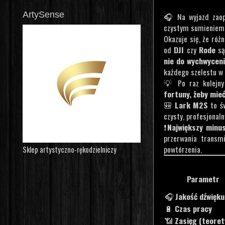
ArtySense
🎧 Na wyjazd zaop
czystym sumieniem
Okazuje się, że róż
od
DJI
czy
Rode
s
nie do wychwycen
każdego szelestu w 
💡 Po raz kolejny
fortuny, żeby mieć
🎒
Lark M2S
to św
czysty, profesjonal
❗
Największy minu
przerwania transm
powtórzenia.
Sklep artystyczno-rękodzielniczy
Parametr
🎧
Jakość dźwięku
🔋
Czas pracy
📶
Zasięg (teore