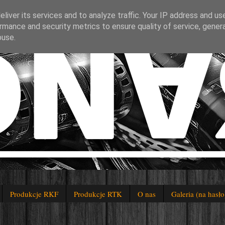
liver its services and to analyze traffic. Your IP address and us
rmance and security metrics to ensure quality of service, gene
buse.
Produkcje RKF
Produkcje RTK
O nas
Galeria (na hasło