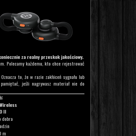
koniecznie za realny przeskok jakościowy.
iem. Polecamy każdemu, kto chce rejestrować
. Oznacza to, że w razie zakłóceń sygnału lub
pamiętać, jeśli nagrywasz materiał nie do
h:
Wireless
II
o dobra
odzin
0 m