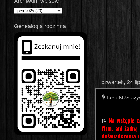
Archiwum wpisów
Genealogia rodzinna
czwartek, 24 li
🎙️ Lark M2S czy
Na wstępie z
📝
firm, ani żadną
doświadczenia i