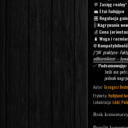
💬
Zasięg realny
*
💼
Etui ładujące
🎛️
Regulacja gai
🎚️
Nagrywanie we
💰
Cena (orientac
🧳
Waga i rozmia
🌐
Kompatybilno
(*)W praktyce: Fakt
odbiornikiem – byw
✅
Podsumowując:
Jeśli nie pot
jednak nagry
Autor:
Grzegorz Bedn
Etykieta:
Hollyland la
Lokalizacja:
Łódź, Pol
Brak komentarzy
Prześlij komenta