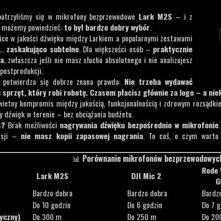
atrzyliśmy się w mikrofony bezprzewodowe
Lark M2S
– i z
 możemy powiedzieć:
to był bardzo dobry wybór
.
nice w jakości dźwięku między Larkiem a popularnymi zestawami
ą…
zaskakująco subtelne
. Dla większości osób –
praktycznie
ia
, zwłaszcza jeśli nie masz słuchu absolutnego i nie analizujesz
postprodukcji.
 potwierdza się dobrze znana prawda:
Nie trzeba wydawać
 sprzęt, który robi robotę.
Czasem płacisz głównie za logo – a nie
ietny kompromis między jakością, funkcjonalnością i zdrowym rozsądk
ny dźwięk w terenie – bez obciążania budżetu.
s?
Brak możliwości
nagrywania dźwięku bezpośrednio w mikrofonie
isji –
nie masz kopii zapasowej nagrania
. To coś, o czym warto 
📊
Porównanie mikrofonów bezprzewodowyc
Rode 
Lark M2S
DJI Mic 2
GO 
Bardzo dobra
Bardzo dobra
Bardz
Do 10 godzin
Do 6 godzin
Do 7 g
tyczny)
Do 300 m
Do 250 m
Do 20