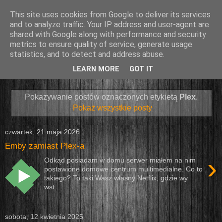
This site uses cookies from Google to deliver its services
and to analyze traffic. Your IP address and user-agent are
shared with Google along with performance and security
metrics to ensure quality of service, generate usage
statistics, and to detect and address abuse.
LEARN MORE
GOT IT
▼
Pokazywanie postów oznaczonych etykietą
Plex
.
Pokaż wszystkie posty
czwartek, 21 maja 2026
Emby zamiast Plex-a
›
Odkąd posiadam w domu serwer miałem na nim
postawione domowe centrum multimedialne. Co to
takiego? To taki Wasz własny Netflix, gdzie wy
wst...
sobota, 12 kwietnia 2025