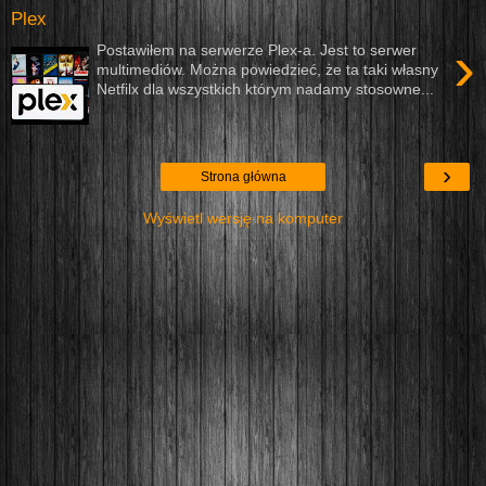
Plex
›
Postawiłem na serwerze Plex-a. Jest to serwer
multimediów. Można powiedzieć, że ta taki własny
Netfilx dla wszystkich którym nadamy stosowne...
›
Strona główna
Wyświetl wersję na komputer