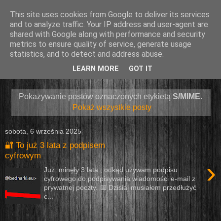
This site uses cookies from Google to deliver its services
and to analyze traffic. Your IP address and user-agent are
shared with Google along with performance and security
metrics to ensure quality of service, generate usage
statistics, and to detect and address abuse.
LEARN MORE
GOT IT
▼
Pokazywanie postów oznaczonych etykietą
S/MIME
.
Pokaż wszystkie posty
sobota, 6 września 2025
🔐 To już 3 lata z podpisem
cyfrowym
›
Już minęły 3 lata , odkąd używam podpisu
cyfrowego do podpisywania wiadomości e-mail z
prywatnej poczty. 📅 Dzisiaj musiałem przedłużyć
c...