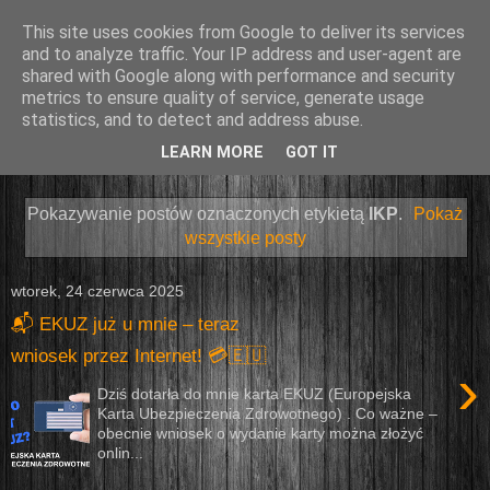
This site uses cookies from Google to deliver its services
and to analyze traffic. Your IP address and user-agent are
shared with Google along with performance and security
metrics to ensure quality of service, generate usage
statistics, and to detect and address abuse.
LEARN MORE
GOT IT
▼
Pokazywanie postów oznaczonych etykietą
IKP
.
Pokaż
wszystkie posty
wtorek, 24 czerwca 2025
📬 EKUZ już u mnie – teraz
wniosek przez Internet! 💳🇪🇺
›
Dziś dotarła do mnie karta EKUZ (Europejska
Karta Ubezpieczenia Zdrowotnego) . Co ważne –
obecnie wniosek o wydanie karty można złożyć
onlin...